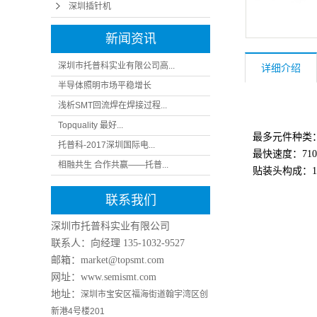
深圳插针机
新闻资讯
深圳市托普科实业有限公司高...
详细介绍
半导体照明市场平稳增长
浅析SMT回流焊在焊接过程...
Topquality 最好...
最多元件种类：2
托普科-2017深圳国际电...
最快速度：71000 
相融共生 合作共赢——托普...
贴装头构成：16
联系我们
深圳市托普科实业有限公司
联系人：向经理
135-1032-9527
邮箱：market@topsmt.com
网址：www.semismt.com
地址：
深圳市宝安区福海街道翰宇湾区创
新港4号楼201