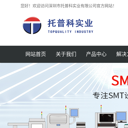
您好！欢迎访问深圳市托普科实业有限公司官方网站！
网站首页
关于我们
产品中心
解决
公司简介
深圳贴片机
半导体
新闻中心
深圳锡膏印刷机
汽车
企业文化
深圳光学检测仪
医疗
加入我们
深圳SPI锡膏检测
3D AOI
航空
联系我们
深圳回流焊
仪
MINI 
服务支持
深圳AXI检测机
保护元