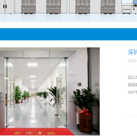
件贴装
手机
深
2016
因公
直接
SMT