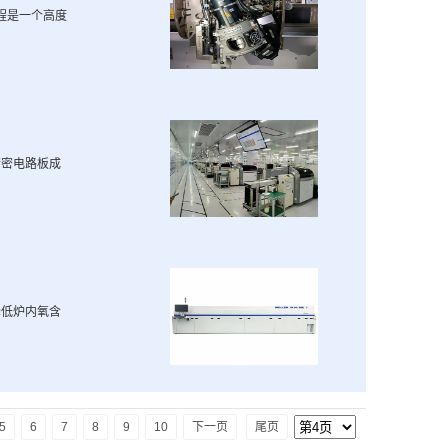
程是一个高度
精密电路板成
降低炉内氧含
5
6
7
8
9
10
下一页
尾页