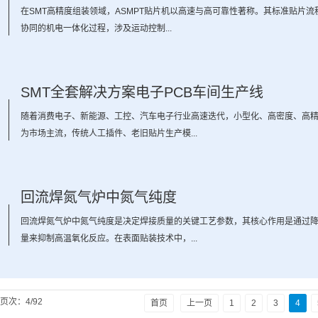
1
在SMT高精度组装领域，ASMPT贴片机以高速与高可靠性著称。其标准贴片流
协同的机电一体化过程，涉及运动控制...
SMT全套解决方案电子PCB车间生产线
6
随着消费电子、新能源、工控、汽车电子行业高速迭代，小型化、高密度、高
为市场主流，传统人工插件、老旧贴片生产模...
回流焊氮气炉中氮气纯度
8
回流焊氮气炉中氮气纯度是决定焊接质量的关键工艺参数，其核心作用是通过
量来抑制高温氧化反应。在表面贴装技术中，...
页次：4/92
首页
上一页
1
2
3
4