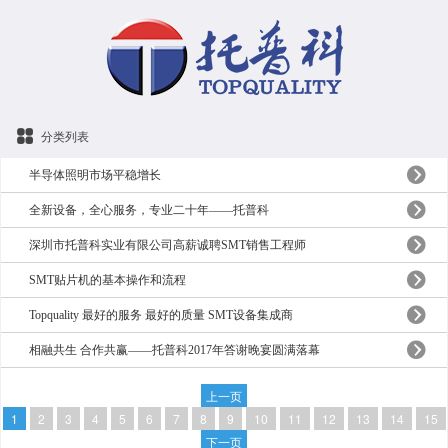
分类列表
半导体照明市场平稳增长
全新设备，全心服务，专业二十年——托普科
深圳市托普科实业有限公司高薪诚聘SMT销售工程师
SMT贴片机的基本操作和流程
Topquality 最好的服务 最好的质量 SMT设备集成商
相融共生 合作共赢——托普科2017年答谢晚宴圆满落幕
上一页
1
2
3
4
5
6
7
8
9
10
11
12
13
14
15
下一页