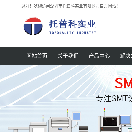
您好！欢迎访问深圳市托普科实业有限公司官方网站！
网站首页
关于我们
产品中心
解决
公司简介
深圳贴片机
半导体
新闻中心
深圳锡膏印刷机
汽车
企业文化
深圳光学检测仪
医疗
加入我们
深圳SPI锡膏检测
3D AOI
航空
联系我们
深圳回流焊
仪
MINI 
服务支持
深圳AXI检测机
保护元