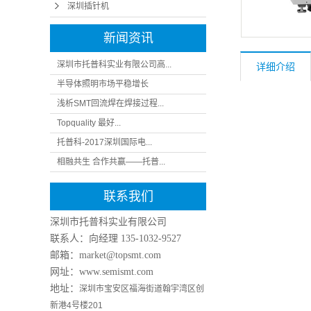
深圳插针机
新闻资讯
深圳市托普科实业有限公司高...
详细介绍
半导体照明市场平稳增长
浅析SMT回流焊在焊接过程...
Topquality 最好...
托普科-2017深圳国际电...
相融共生 合作共赢——托普...
联系我们
深圳市托普科实业有限公司
联系人：向经理
135-1032-9527
邮箱：market@topsmt.com
网址：www.semismt.com
地址：
深圳市宝安区福海街道翰宇湾区创
新港4号楼201