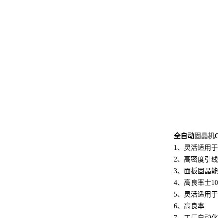
全自动
固晶机
1、灵活适用
2、高密度引
3、面板固晶
4、高良率士10JJ
5、灵活适用
6、高良率
7、工厂自动化