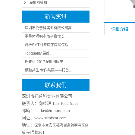
深圳插针机
新闻资讯
深圳市托普科实业有限公司高...
详细介绍
半导体照明市场平稳增长
浅析SMT回流焊在焊接过程...
Topquality 最好...
托普科-2017深圳国际电...
相融共生 合作共赢——托普...
联系我们
深圳市托普科实业有限公司
联系人：向经理
135-1032-9527
邮箱：market@topsmt.com
网址：www.semismt.com
地址：
深圳市宝安区福海街道翰宇湾区创
新港4号楼201