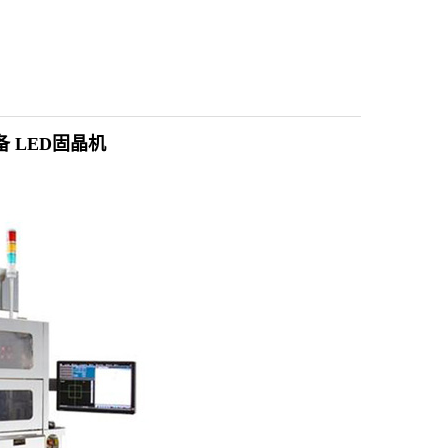
备
LED固晶机