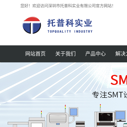
您好！欢迎访问深圳市托普科实业有限公司官方网站！
网站首页
关于我们
产品中心
解决
公司简介
深圳贴片机
半导体
新闻中心
深圳锡膏印刷机
汽车
企业文化
深圳光学检测仪
医疗
加入我们
深圳SPI锡膏检测
3D AOI
航空
联系我们
深圳回流焊
仪
MINI 
服务支持
深圳AXI检测机
保护元