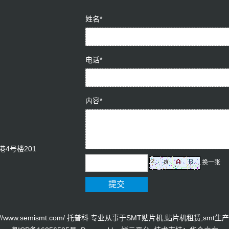
姓名*
电话*
内容*
4号楼201
换一张
ttp://www.semismt.com/ 托普科 专业从事于
SMT贴片机
,
贴片机租赁
,
smt生