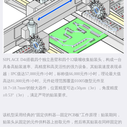
SIPLACE D4i搭载四个独立悬臂和四个12吸嘴收集贴装头，构成一台
具备高贴装速率、高精度和高灵活性的强力设备。其贴装速度表现卓
越：IPC值达57,000元件/小时，标称值66,000元件/小时，理论最大值
高达81,000元件/小时。元件处理范围覆盖01005微型元件至
18.7×18.7mm²的较大器件，位置精度可达±50μm（3σ），角度精度
±0.53°（3σ），满足严苛的贴装要求。
该机型采用经典的“固定供料器—固定PCB板”工作原理：贴装期间，
贴装头从固定的元件供料器上拾取元件，然后将其贴装在同样固定的