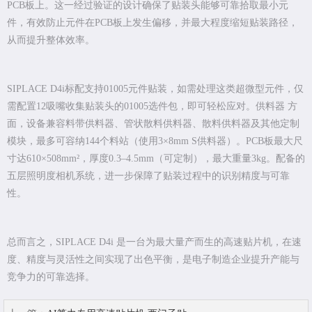
PCB板上。这一经过验证的设计确保了贴装头能够可靠拾取最小元
件，有效防止元件在PCB板上发生偏移，并最大程度缩短贴装路径，
从而提升整体效率。
SIPLACE D4i标配支持01005元件贴装，如需处理这类超微型元件，仅
需配置12吸嘴收集贴装头的01005选件包，即可轻松应对。供料器 方
面，设备兼容料带供料器、管状散料供料器、散料供料器及其他定制
模块，最多可容纳144个料站（使用3×8mm S供料器）。PCB板最大尺
寸达610×508mm²，厚度0.3–4.5mm（可定制），最大重量3kg。配备的
五层照明度相机系统，进一步保障了贴装过程中的识别精度与可靠
性。
总而言之，SIPLACE D4i 是一台为最大量产而生的高速贴片机，在速
度、精度与灵活性之间实现了出色平衡，是电子制造企业提升产能与
竞争力的可靠选择。