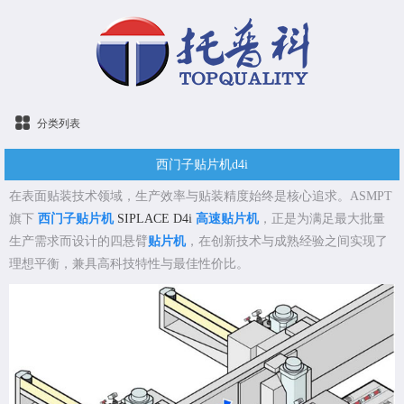
分类列表
西门子贴片机d4i
在表面贴装技术领域，生产效率与贴装精度始终是核心追求。ASMPT
旗下
西门子贴片机
SIPLACE D4i
高速贴片机
，正是为满足最大批量
生产需求而设计的四悬臂
贴片机
，在创新技术与成熟经验之间实现了
理想平衡，兼具高科技特性与最佳性价比。