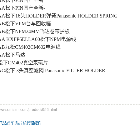
48AA松下PIN国产全新
48AA松下PIN国产全新-
2AA松下16头HOLDER弹簧Panasonic HOLDER SPRING
125AB松下VPM台车回收箱
807AB松下NPM24MM飞达卷带护板
46AA KXFP6ELLA00松下NPM电源线
46AB九松CM402CM602电源线
37AA松下马达
42松下CM402真空泵碳片
4AC松下 3头真空滤网 Panasonic FILTER HOLDER
.semismt.com/product/956.html
飞达台车
,
贴片机代理配件