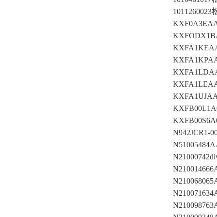
10112600
KXF0A3E
KXFODX1
KXFA1KEAA
KXFA1KPAA
KXFA1LDA
KXFA1LEA
KXFA1UJA
KXFB00L1
KXFB00S6
N942JCR1
N5100548
N21000742
N2100146
N2100680
N2100716
N2100987