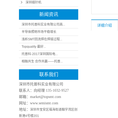
深圳插针机
新闻资讯
深圳市托普科实业有限公司高...
详细介绍
半导体照明市场平稳增长
浅析SMT回流焊在焊接过程...
Topquality 最好...
托普科-2017深圳国际电...
相融共生 合作共赢——托普...
联系我们
深圳市托普科实业有限公司
联系人：向经理
135-1032-9527
邮箱：market@topsmt.com
网址：www.semismt.com
地址：
深圳市宝安区福海街道翰宇湾区创
新港4号楼201