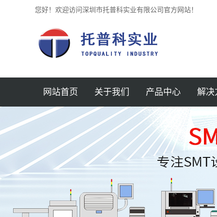
您好！欢迎访问深圳市托普科实业有限公司官方网站！
网站首页
关于我们
产品中心
解决
公司简介
深圳贴片机
半导体
新闻中心
深圳锡膏印刷机
汽车
企业文化
深圳光学检测仪
医疗
加入我们
深圳SPI锡膏检测
3D AOI
航空
联系我们
深圳回流焊
仪
MINI 
服务支持
深圳AXI检测机
保护元