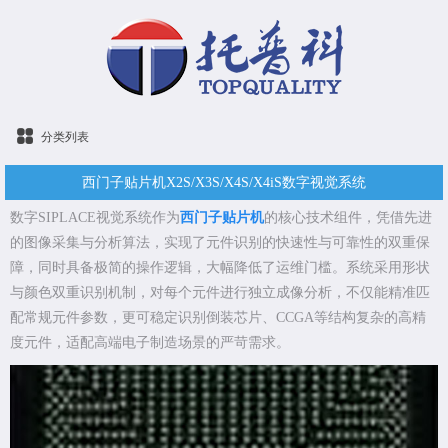
分类列表
西门子贴片机X2S/X3S/X4S/X4iS数字视觉系统
数字SIPLACE视觉系统作为
西门子贴片机
的核心技术组件，凭借先进
的图像采集与分析算法，实现了元件识别的快速性与可靠性的双重保
障，同时具备极简的操作逻辑，大幅降低了运维门槛。系统采用形状
与颜色双重识别机制，对每个元件进行独立成像分析，不仅能精准匹
配常规元件参数，更可稳定识别倒装芯片、CCGA等结构复杂的高精
度元件，适配高端电子制造场景的严苛需求。