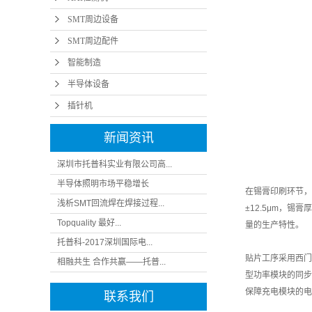
SMT周边设备
SMT周边配件
智能制造
半导体设备
插针机
新闻资讯
深圳市托普科实业有限公司高...
半导体照明市场平稳增长
在锡膏印刷环节，
浅析SMT回流焊在焊接过程...
±12.5μm，
Topquality 最好...
量的生产特性。
托普科-2017深圳国际电...
贴片工序采用西门子
相融共生 合作共赢——托普...
型功率模块的同
保障充电模块的电
联系我们