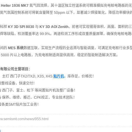
用
Heller 1936 MK7
氮气回流焊，其十温区独立控温系统可精准模拟充电桩电路板的无铅
氮气氛围控制系统可将氧含量降至 50ppm 以下，显著减少焊接氧化，降低功率模
置科样
KY 3D SPI
8030
与
KY 3D AOI
Zenith
，前者可实现锡膏体积、高度、面积的三
等缺陷，检测覆盖率达 99.9%。两道检测工序形成双重质量屏障，确保充电桩电路板符合 IP
备间的
MES 系统
数据互联，实现生产流程的全追溯与智能调度，可满足充电桩行业多型号
 5000 片以上电路板，为充电桩制造商提供高效、稳定的智能制造解决方案。
有限公司主营项目：
打 西门子TX2/TX2i, X3S, X4S
贴片机
，库存足，价格优！
大量整线设备，快速交付！
收购 西门子、富士、松下 等闲置贴片机及整厂设备！
设备 保养、维修、搬迁、CPK校正，专业技术团队！
承接各类SMT贴片加工业务！
semismt.com/news/955.html
线