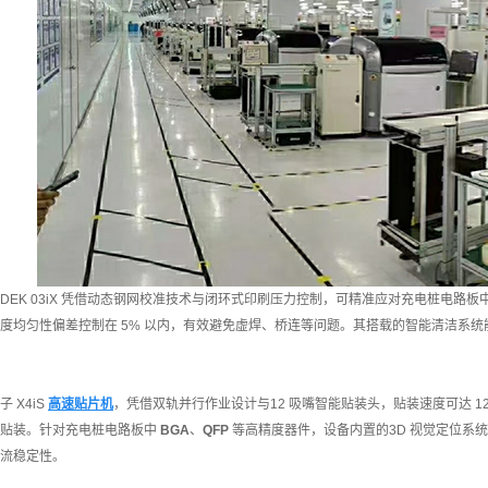
DEK 03iX 凭借动态钢网校准技术与闭环式印刷压力控制，可精准应对充电桩电路板
锡膏厚度均匀性偏差控制在 5% 以内，有效避免虚焊、桥连等问题。其搭载的智能清洁
 X4iS
高速贴片机
，凭借双轨并行作业设计与12 吸嘴智能贴装头，贴装速度可达 125,0
步贴装。针对充电桩电路板中
BGA
、
QFP
等高精度器件，设备内置的3D 视觉定位系统
流稳定性。