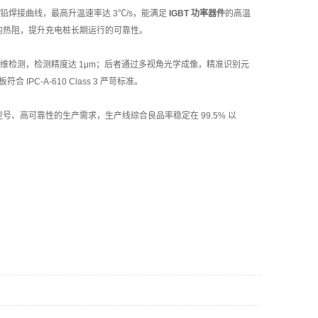
焊接曲线，最高升温速率达 3℃/s，能满足
IGBT 功率器件
的高温
块的热阻，提升充电桩长期运行的可靠性。
维检测，检测精度达 1μm；后者通过多视角光学成像，精准识别元
C-A-610 Class 3 严苛标准。
、高可靠性的生产需求，生产线综合良品率稳定在 99.5% 以