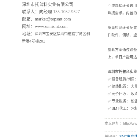
深圳市托普科实业有限公司
回流焊接环节选
联系人：向经理
135-1032-9527
焊接需求。内置的
邮箱：market@topsmt.com
网址：www.semismt.com
质量检测环节配
地址：
深圳市宝安区福海街道翰宇湾区创
件缺件、偏移、虚焊
新港4号楼201
整套方案通过设
上，单日产能可达
深圳市托普科实业
✅ 设备租赁/销售： 主
✅ 整线配置： 
✅ 高价回收： 
✅ 专业服务： 
✅ SMT代工： 
本文网址：http://www.
关键词：
SMT生产