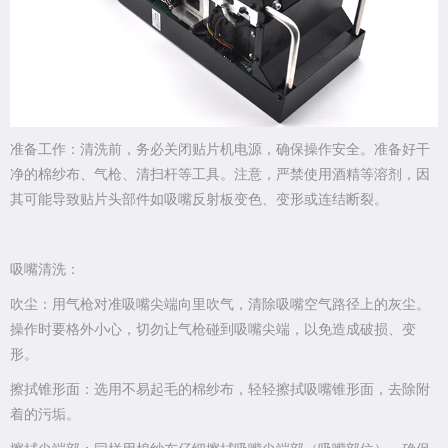
准备工作：清洗前，务必关闭贴片机电源，确保操作安全。准备好干
净的棉纱布、气枪、清扫杆等工具。注意，严禁使用酒精等溶剂，因
其可能导致贴片头部件如吸嘴反射板变色、变形或连结断裂。
吸嘴清洗：
吹尘：用气枪对准吸嘴尖端向里吹气，清除吸嘴空气路径上的灰尘。
操作时要格外小心，切勿让气枪碰到吸嘴尖端，以免造成破损、变
形。
擦拭锥形面：选用不易起毛的棉纱布，轻轻擦拭吸嘴锥形面，去除附
着的污垢。