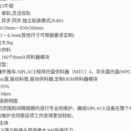
-15牛顿
单轨,灵活双轨
步,同步,独立贴装模式(X4iS)
x50mm－850x560mm
,3－4,5mm(其他尺寸可根据要求定制)
大3kg
件供应与供料
160个8mmX供料器模块
块类型：
器件推车,SIPLACE矩阵托盘供料器（MTC）4，华夫盘托盘(WPC5/WPC6
ray盘,振动料管,振动供料器,定制OEM供料器模块
95%
3dpm
6级照明度
的范围和间隔周期内进行专业的维护，确保SIPLACE设备在整
的维护合同使这项工作变得更加轻松。
主体
LACE强力贴装头提供最大30N贴装压力