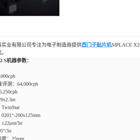
科实业有限公司专注为电子制造商提供
西门子贴片机
SIPLACE X2
案。
2 S
机器参数：
000cph
准评测：64,000cph
250cph
x2.3m
inStar
01“-200x125mm
22μm/3σ
°/3σ
度：25mm