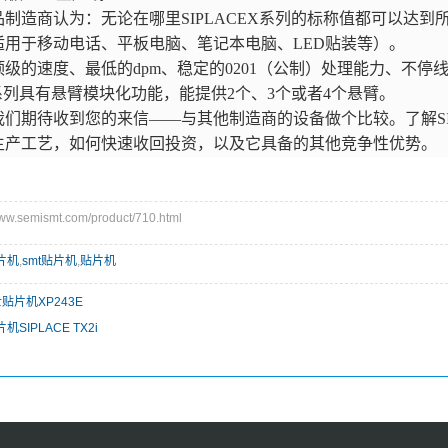
制造商认为：无论在哪里SIPLACEX系列的标称值都可以达到
适用于移动电话、平板电脑、笔记本电脑、LED贴装等）。
级的速度、最低的dpm、稳定的0201（公制）处理能力、不停
EX系列具有悬臂模块化功能，能提供2个、3个或者4个悬臂。
们期待收到您的来信——与其他制造商的设备做个比较。了解SIP
生产工艺，如何快速收回投资，以及它具备的其他竞争性优势。
.semismt.com/product/710.html
片机
,
smt贴片机
,
贴片机
富士贴片机XP243E
SIPLACE TX2i