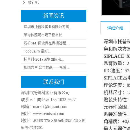
插针机
新闻资讯
深圳市托普科实业有限公司高...
详细介绍
半导体照明市场平稳增长
深圳市托普
浅析SMT回流焊在焊接过程...
务和解决方
Topquality 最好...
SIPLACE X
托普科-2017深圳国际电...
悬臂数量：
2
相融共生 合作共赢——托普...
IPC速度：52,
SIPLACE基
联系我们
理论速度：85,
机器尺寸：1.9
深圳市托普科实业有限公司
贴装头特性：Tw
联系人：向经理
135-1032-9527
邮箱：market@topsmt.com
元器件范围：02
网址：www.semismt.com
贴装准确性：±
地址：
深圳市宝安区福海街道翰宇湾区创
角精度：±0,05
新港4号楼201
最大元器件高