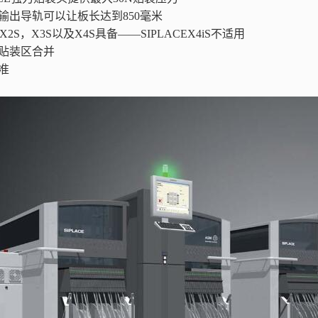
输出导轨可以让板长达到850毫米
EX2S，X3S以及X4S具备——SIPLACEX4iS不适用
一贴装区合并
准