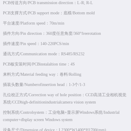
PCB传送方向/PCB transmission direction：L-R; R-L
PCB支撑方式/PCB support mode：底模/Bottom mold
平台速度/Platform speed：70m/min
插件方向/Pin direction：360度任意角度/360°freerotation
插件速度/Pin speed：140-220PCS/min
通讯方式/Communication mode：RS485/RS232
PCB板安装时间/PCBinstalaltion time：4S
来料方式/Material feeding way：卷料/Rolling
插装头数量/Numberofinsertion head：1-3个/1-3
孔位校正方式/Correction way of hole position：CCD高清工业相机视觉
系统/CCDhigh-definitionindustrialcamera vision system
控制系统/Controlsystem：工业电脑+显示屏Windows系统/Industrlal
computer+dlsplay screen Windows system
设备尺寸/Dimension of device：L2300*W1400*H1700(mm)