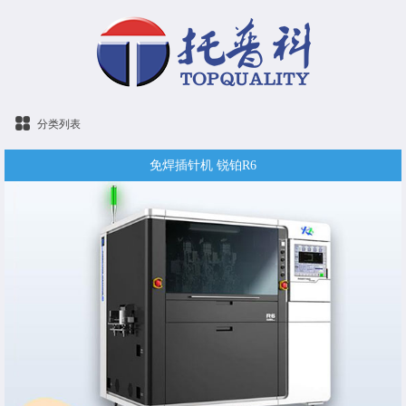
分类列表
免焊插针机 锐铂R6