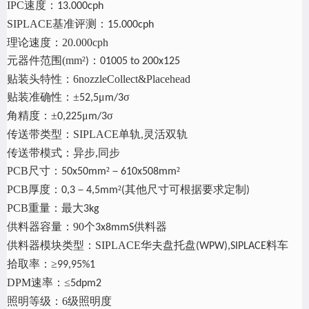
IPC
速度：
13.000cph
SIPLACE
基准评测：
15.000cph
理论速度：
20.000cph
元器件范围
(mm
²
：
)
01005 to 200x125
贴装头特性：
6nozzleCollect&Placehead
贴装准确性：
±
μ
σ
52,5
m/3
角精度：
±
μ
σ
0,225
m/3
传送带类型：
SIPLACE
单轨
灵活双轨
,
传送带模式：异步
,
同步
PCB
尺寸：
²－
²
50x50mm
610x508mm
PCB
厚度：
－
²
其他尺寸可根据要求定制
0,3
4,5mm
(
)
PCB
重量：最大
3kg
供料器容量：
90
个
供料器
3x8mmS
供料器模块类型：
SIPLACE
华夫盘托盘
料车
(WPW),SIPLACE
拾取率：
≥
99,95%1
DPM
速率：≤
5dpm2
照明等级：
6
级照明度