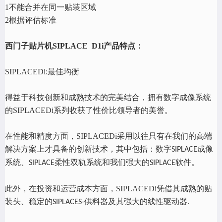
1
不能合并在同一贴装区域
2
根据评估标准
西门子贴片机
SIPLACE D1i
产品特点：
SIPLACEDi:
最佳均衡
得益于科技创新和成熟技术的完美结合，拥有数字成像系统
的
SIPLACEDi
系列收获了性价比领导者的美誉。
在性能和精度方面，
SIPLACEDi
采用以往只有在我们的高端
解决方案上才具备的创新技术，其中包括：数字
成像
SIPLACE
系统、
柔性双轨系统和我们强大的
软件。
SIPLACE
SIPLACE
此外，在投资和运营成本方面，
SIPLACEDi
凭借其成熟的贴
装头、稳定的
供料器及其强大的线性驱动器
.
SIPLACES-