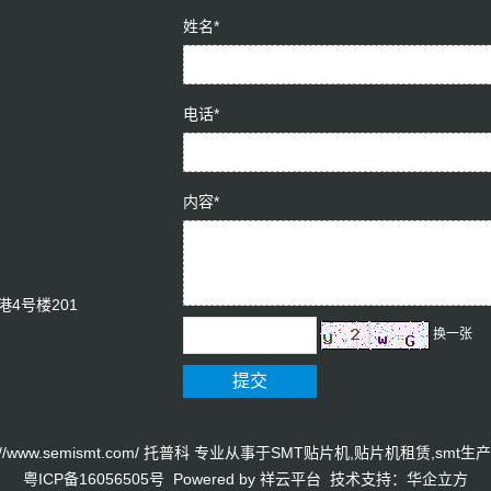
姓名*
电话*
内容*
4号楼201
换一张
ttp://www.semismt.com/ 托普科 专业从事于
SMT贴片机
,
贴片机租赁
,
smt生
粤ICP备16056505号
Powered by
祥云平台
技术支持：
华企立方